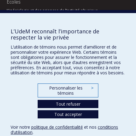
Écoles
Kinésiologie et des sciences de l’activité physique
Orthophonie et audiologie
Réadaptation
L’UdeM reconnaît l’importance de
Directions
respecter la vie privée
DPC
L’utilisation de témoins nous permet d’améliorer et de
CPASS
personnaliser votre expérience Web. Certains témoins
Éthique clinique
sont obligatoires pour assurer le fonctionnement et la
sécurité du site Web, alors que d’autres enregistrent vos
préférences. En acceptant tout, vous consentez à notre
utilisation de témoins pour mieux répondre à vos besoins.
Personnaliser les
>
témoins
Tout refuser
Tout accepter
Confidentialité
Conditions d’utilisation
2025-2026
Dre Houda Bahig
Khun Visith Keu
Dr Mathieu Dehaes
Projets d’étudiants – été 2026
29e concours du programme de support professoral (PSP)
Voir notre
politique de confidentialité
et nos
conditions
CONCOURS 2026-2027 – BOURSES DE FORMATION COMPLÉMENTAIRE
d’utilisation
.
DRROMN