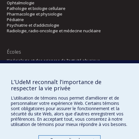
Ophtalmologie
Pathologie et biologie cellulaire
Pharmacologie et physiologie
Pédiatrie
Psychiatrie et d’addictologie
Radiologie, radio-oncologie et médecine nucléaire
Écoles
Kinésiologie et des sciences de l’activité physique
Orthophonie et audiologie
Réadaptation
L’UdeM reconnaît l’importance de
Directions
respecter la vie privée
DPC
L’utilisation de témoins nous permet d’améliorer et de
CPASS
personnaliser votre expérience Web. Certains témoins
Éthique clinique
sont obligatoires pour assurer le fonctionnement et la
sécurité du site Web, alors que d’autres enregistrent vos
préférences. En acceptant tout, vous consentez à notre
utilisation de témoins pour mieux répondre à vos besoins.