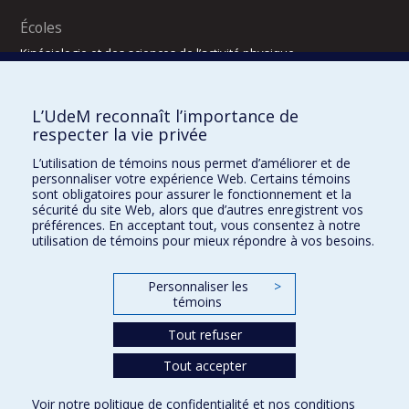
Écoles
Kinésiologie et des sciences de l’activité physique
Orthophonie et audiologie
Réadaptation
L’UdeM reconnaît l’importance de
Directions
respecter la vie privée
DPC
L’utilisation de témoins nous permet d’améliorer et de
CPASS
personnaliser votre expérience Web. Certains témoins
Éthique clinique
sont obligatoires pour assurer le fonctionnement et la
sécurité du site Web, alors que d’autres enregistrent vos
préférences. En acceptant tout, vous consentez à notre
utilisation de témoins pour mieux répondre à vos besoins.
Personnaliser les
>
témoins
Tout refuser
Tout accepter
Confidentialité
Conditions d’utilisation
2025-2026
Dre Houda Bahig
Khun Visith Keu
Dr Mathieu Dehaes
Projets d’étudiants – été 2026
29e concours du programme de support professoral (PSP)
Voir notre
politique de confidentialité
et nos
conditions