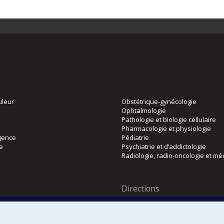
uleur
Obstétrique-gynécologie
Ophtalmologie
Pathologie et biologie cellulaire
Pharmacologie et physiologie
gence
Pédiatrie
ie
Psychiatrie et d’addictologie
Radiologie, radio-oncologie et mé
Directions
 physique
DPC
CPASS
Éthique clinique