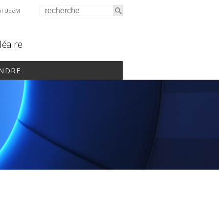
il UdeM
léaire
INDRE