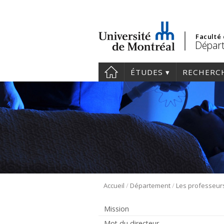
Faculté
Départ
ÉTUDES
RECHERC
/
/
Accueil
Département
Les professeur
Mission
Mot du directeur