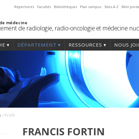
Répertoires
Facultés
Bibliothèques
Plan campus
Sites A-Z
Mon porta
 de médecine
ement de radiologie, radio-oncologie et médecine nuc
HE
DÉPARTEMENT
RESSOURCES
NOUS JO
/
s
Profil
FRANCIS FORTIN