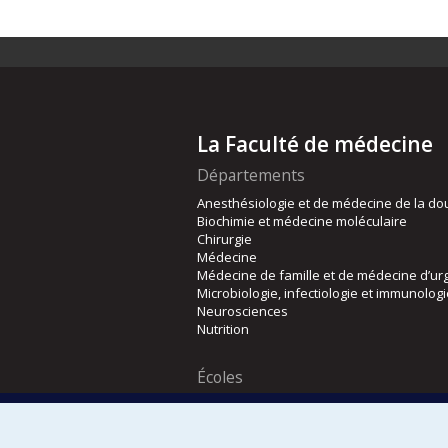
La Faculté de médecine
Départements
Anesthésiologie et de médecine de la do
Biochimie et médecine moléculaire
Chirurgie
Médecine
Médecine de famille et de médecine d’ur
Microbiologie, infectiologie et immunolog
Neurosciences
Nutrition
Écoles
Kinésiologie et des sciences de l’activité
Orthophonie et audiologie
Réadaptation