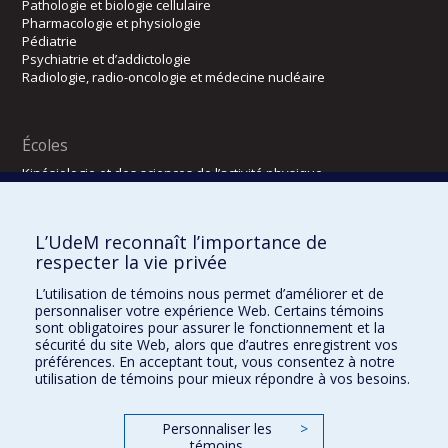
Pathologie et biologie cellulaire
Pharmacologie et physiologie
Pédiatrie
Psychiatrie et d’addictologie
Radiologie, radio-oncologie et médecine nucléaire
Écoles
Kinésiologie et des sciences de l’activité physique
Orthophonie et audiologie
Réadaptation
L’UdeM reconnaît l’importance de
Directions
respecter la vie privée
DPC
L’utilisation de témoins nous permet d’améliorer et de
CPASS
personnaliser votre expérience Web. Certains témoins
Éthique clinique
sont obligatoires pour assurer le fonctionnement et la
sécurité du site Web, alors que d’autres enregistrent vos
préférences. En acceptant tout, vous consentez à notre
utilisation de témoins pour mieux répondre à vos besoins.
Personnaliser les
>
témoins