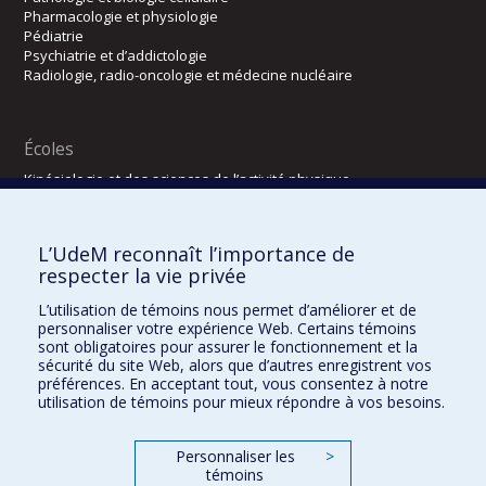
Pharmacologie et physiologie
Pédiatrie
Psychiatrie et d’addictologie
Radiologie, radio-oncologie et médecine nucléaire
Écoles
Kinésiologie et des sciences de l’activité physique
Orthophonie et audiologie
Réadaptation
L’UdeM reconnaît l’importance de
Directions
respecter la vie privée
DPC
L’utilisation de témoins nous permet d’améliorer et de
CPASS
personnaliser votre expérience Web. Certains témoins
Éthique clinique
sont obligatoires pour assurer le fonctionnement et la
sécurité du site Web, alors que d’autres enregistrent vos
préférences. En acceptant tout, vous consentez à notre
utilisation de témoins pour mieux répondre à vos besoins.
Personnaliser les
>
témoins