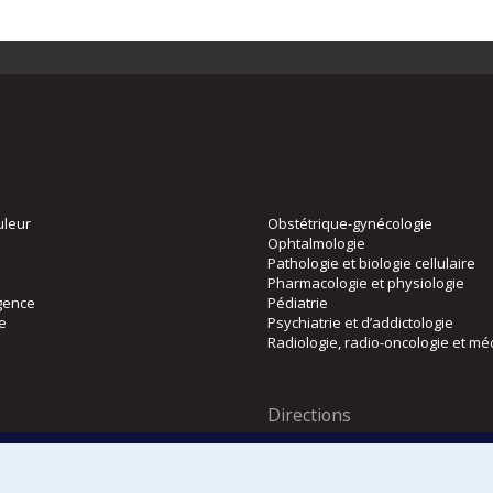
uleur
Obstétrique-gynécologie
Ophtalmologie
Pathologie et biologie cellulaire
Pharmacologie et physiologie
gence
Pédiatrie
ie
Psychiatrie et d’addictologie
Radiologie, radio-oncologie et mé
Directions
 physique
DPC
CPASS
Éthique clinique