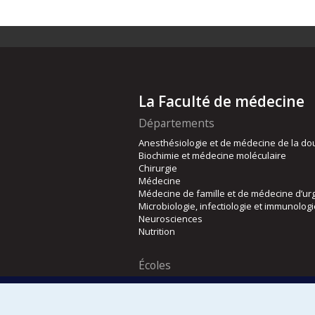
La Faculté de médecine
Départements
Anesthésiologie et de médecine de la do
Biochimie et médecine moléculaire
Chirurgie
Médecine
Médecine de famille et de médecine d’ur
Microbiologie, infectiologie et immunolog
Neurosciences
Nutrition
Écoles
Kinésiologie et des sciences de l’activité
Orthophonie et audiologie
Réadaptation