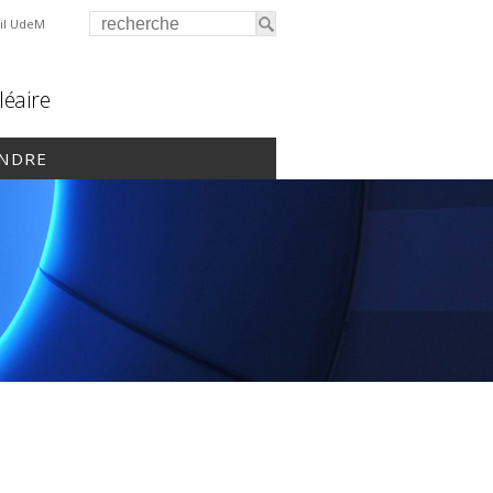
il UdeM
léaire
INDRE