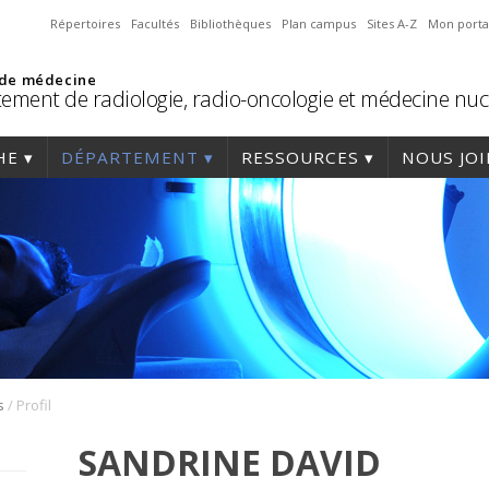
Répertoires
Facultés
Bibliothèques
Plan campus
Sites A-Z
Mon porta
 de médecine
ement de radiologie, radio-oncologie et médecine nuc
HE
DÉPARTEMENT
RESSOURCES
NOUS JO
/
s
Profil
SANDRINE DAVID