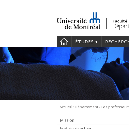
Faculté
Départ
ÉTUDES
RECHERC
/
/
Accueil
Département
Les professeur
Mission
Mot du directeur