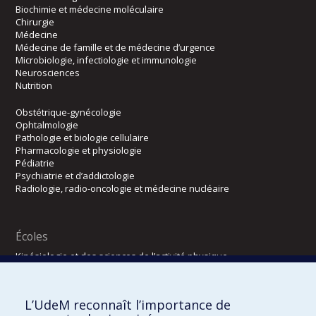
Biochimie et médecine moléculaire
Chirurgie
Médecine
Médecine de famille et de médecine d’urgence
Microbiologie, infectiologie et immunologie
Neurosciences
Nutrition
Obstétrique-gynécologie
Ophtalmologie
Pathologie et biologie cellulaire
Pharmacologie et physiologie
Pédiatrie
Psychiatrie et d’addictologie
Radiologie, radio-oncologie et médecine nucléaire
Écoles
Kinésiologie et des sciences de l’activité physique
Orthophonie et audiologie
Réadaptation
L’UdeM reconnaît l’importance de
Directions