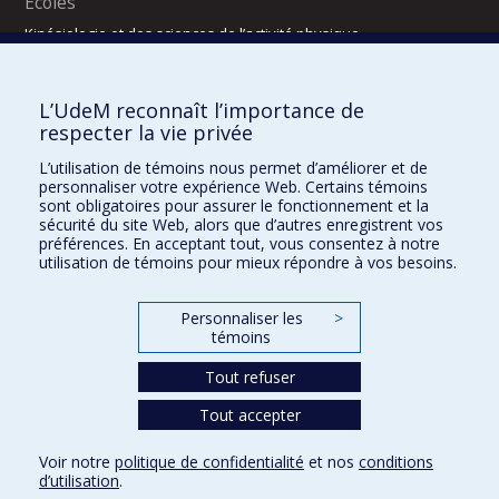
Écoles
Kinésiologie et des sciences de l’activité physique
Orthophonie et audiologie
Réadaptation
L’UdeM reconnaît l’importance de
Directions
respecter la vie privée
DPC
L’utilisation de témoins nous permet d’améliorer et de
CPASS
personnaliser votre expérience Web. Certains témoins
Éthique clinique
sont obligatoires pour assurer le fonctionnement et la
sécurité du site Web, alors que d’autres enregistrent vos
préférences. En acceptant tout, vous consentez à notre
utilisation de témoins pour mieux répondre à vos besoins.
Personnaliser les
>
témoins
Tout refuser
Tout accepter
Confidentialité
Conditions d’utilisation
2025-2026
Dre Houda Bahig
Khun Visith Keu
Dr Mathieu Dehaes
Projets d’étudiants – été 2026
29e concours du programme de support professoral (PSP)
Voir notre
politique de confidentialité
et nos
conditions
CONCOURS 2026-2027 – BOURSES DE FORMATION COMPLÉMENTAIRE
d’utilisation
.
DRROMN