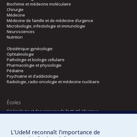
Biochimie et médecine moléculaire
Chirurgie
Médecine
Médecine de famille et de médecine d’urgence
Microbiologie, infectiologie et immunologie
Neurosciences
Nutrition
Obstétrique-gynécologie
Ophtalmologie
Pathologie et biologie cellulaire
Pharmacologie et physiologie
Pédiatrie
Psychiatrie et d’addictologie
Radiologie, radio-oncologie et médecine nucléaire
Écoles
Kinésiologie et des sciences de l’activité physique
Orthophonie et audiologie
Réadaptation
L’UdeM reconnaît l’importance de
Directions