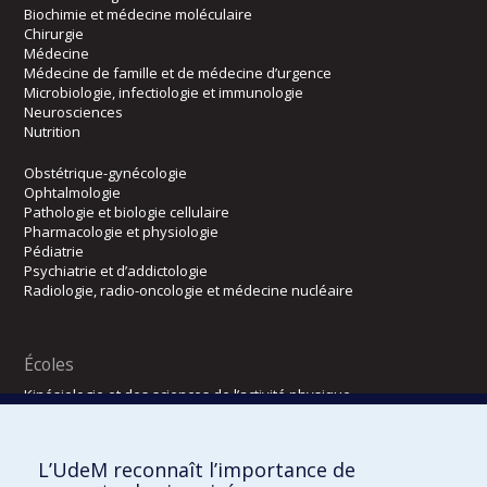
Biochimie et médecine moléculaire
Chirurgie
Médecine
Médecine de famille et de médecine d’urgence
Microbiologie, infectiologie et immunologie
Neurosciences
Nutrition
Obstétrique-gynécologie
Ophtalmologie
Pathologie et biologie cellulaire
Pharmacologie et physiologie
Pédiatrie
Psychiatrie et d’addictologie
Radiologie, radio-oncologie et médecine nucléaire
Écoles
Kinésiologie et des sciences de l’activité physique
Orthophonie et audiologie
Réadaptation
L’UdeM reconnaît l’importance de
Directions