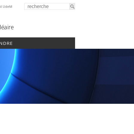
il UdeM
léaire
INDRE