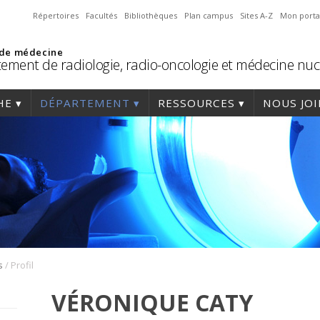
Répertoires
Facultés
Bibliothèques
Plan campus
Sites A-Z
Mon porta
 de médecine
ement de radiologie, radio-oncologie et médecine nuc
HE
DÉPARTEMENT
RESSOURCES
NOUS JO
/
s
Profil
VÉRONIQUE CATY