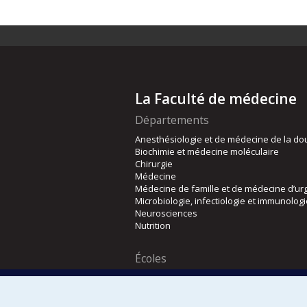
La Faculté de médecine
Départements
Anesthésiologie et de médecine de la do
Biochimie et médecine moléculaire
Chirurgie
Médecine
Médecine de famille et de médecine d’ur
Microbiologie, infectiologie et immunolog
Neurosciences
Nutrition
Écoles
Kinésiologie et des sciences de l’activité
Orthophonie et audiologie
Réadaptation