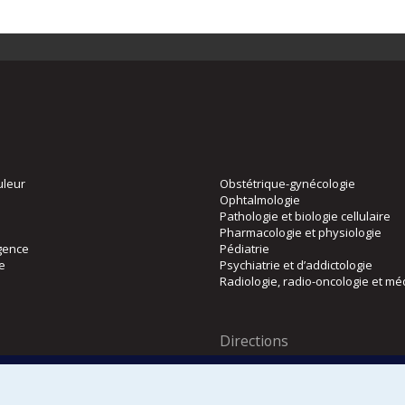
uleur
Obstétrique-gynécologie
Ophtalmologie
Pathologie et biologie cellulaire
Pharmacologie et physiologie
gence
Pédiatrie
ie
Psychiatrie et d’addictologie
Radiologie, radio-oncologie et mé
Directions
 physique
DPC
CPASS
Éthique clinique