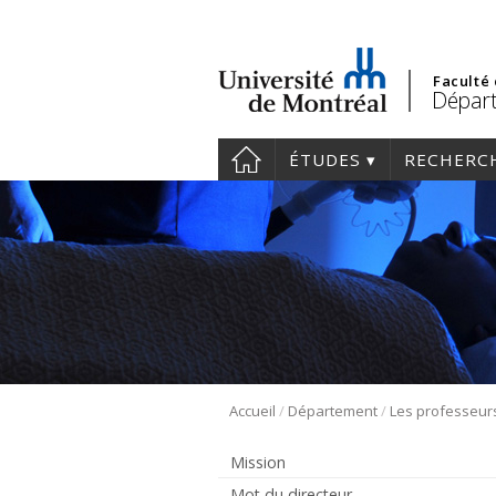
Faculté
Départ
ÉTUDES
RECHERC
/
/
Accueil
Département
Les professeur
Mission
Mot du directeur