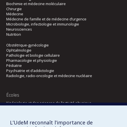
Biochimie et médecine moléculaire
Chirurgie
Médecine
Médecine de famille et de médecine d’urgence
Microbiologie, infectiologie et immunologie
Neurosciences
Nutrition
Obstétrique-gynécologie
Ophtalmologie
Pathologie et biologie cellulaire
Pharmacologie et physiologie
Pédiatrie
Psychiatrie et d’addictologie
Radiologie, radio-oncologie et médecine nucléaire
Écoles
Kinésiologie et des sciences de l’activité physique
Orthophonie et audiologie
Réadaptation
L’UdeM reconnaît l’importance de
Directions