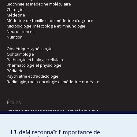
Biochimie et médecine moléculaire
Chirurgie
Médecine
Médecine de famille et de médecine d’urgence
Microbiologie, infectiologie et immunologie
Neurosciences
Nutrition
Obstétrique-gynécologie
Ophtalmologie
Pathologie et biologie cellulaire
Pharmacologie et physiologie
Pédiatrie
Psychiatrie et d’addictologie
Radiologie, radio-oncologie et médecine nucléaire
Écoles
Kinésiologie et des sciences de l’activité physique
Orthophonie et audiologie
Réadaptation
L’UdeM reconnaît l’importance de
Directions