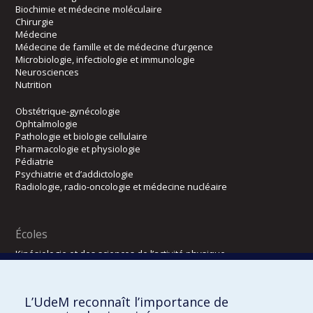
Biochimie et médecine moléculaire
Chirurgie
Médecine
Médecine de famille et de médecine d’urgence
Microbiologie, infectiologie et immunologie
Neurosciences
Nutrition
Obstétrique-gynécologie
Ophtalmologie
Pathologie et biologie cellulaire
Pharmacologie et physiologie
Pédiatrie
Psychiatrie et d’addictologie
Radiologie, radio-oncologie et médecine nucléaire
Écoles
Kinésiologie et des sciences de l’activité physique
Orthophonie et audiologie
Réadaptation
L’UdeM reconnaît l’importance de
Directions