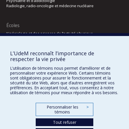
Psychiatrie et d’addictologie
Radiologie, radio-oncologie et médecine nucléaire
Écoles
Kinésiologie et des sciences de l’activité physique
Orthophonie et audiologie
Réadaptation
L’UdeM reconnaît l’importance de
Directions
respecter la vie privée
DPC
L’utilisation de témoins nous permet d’améliorer et de
CPASS
personnaliser votre expérience Web. Certains témoins
Éthique clinique
sont obligatoires pour assurer le fonctionnement et la
sécurité du site Web, alors que d’autres enregistrent vos
préférences. En acceptant tout, vous consentez à notre
utilisation de témoins pour mieux répondre à vos besoins.
Personnaliser les
>
témoins
Tout refuser