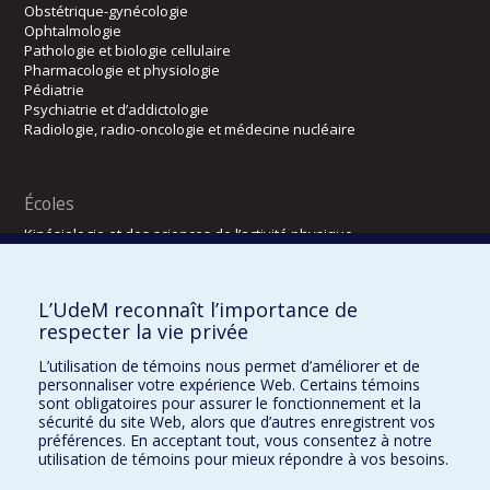
Obstétrique-gynécologie
Ophtalmologie
Pathologie et biologie cellulaire
Pharmacologie et physiologie
Pédiatrie
Psychiatrie et d’addictologie
Radiologie, radio-oncologie et médecine nucléaire
Écoles
Kinésiologie et des sciences de l’activité physique
Orthophonie et audiologie
Réadaptation
L’UdeM reconnaît l’importance de
Directions
respecter la vie privée
DPC
L’utilisation de témoins nous permet d’améliorer et de
CPASS
personnaliser votre expérience Web. Certains témoins
Éthique clinique
sont obligatoires pour assurer le fonctionnement et la
sécurité du site Web, alors que d’autres enregistrent vos
préférences. En acceptant tout, vous consentez à notre
utilisation de témoins pour mieux répondre à vos besoins.