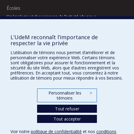
Écoles
Kinésiologie et des sciences de l’activité physique
Orthophonie et audiologie
Réadaptation
L’UdeM reconnaît l’importance de
Directions
respecter la vie privée
DPC
L’utilisation de témoins nous permet d’améliorer et de
CPASS
personnaliser votre expérience Web. Certains témoins
Éthique clinique
sont obligatoires pour assurer le fonctionnement et la
sécurité du site Web, alors que d’autres enregistrent vos
préférences. En acceptant tout, vous consentez à notre
utilisation de témoins pour mieux répondre à vos besoins.
Personnaliser les
>
témoins
Tout refuser
Tout accepter
Confidentialité
Conditions d’utilisation
2025-2026
Dre Houda Bahig
Khun Visith Keu
Dr Mathieu Dehaes
Projets d’étudiants – été 2026
29e concours du programme de support professoral (PSP)
Voir notre
politique de confidentialité
et nos
conditions