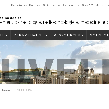
Répertoires
Facultés
Bibliothèques
Plan campus
Sites A-Z
Mon porta
 de médecine
ement de radiologie, radio-oncologie et médecine nuc
HE
DÉPARTEMENT
RESSOURCES
NOUS JO
/
Dr Colin Belliveau – boursier phase 1 du programme FRQS/MSSS
IMG_8854