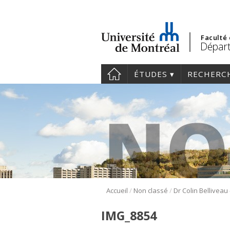
Faculté
Départ
ÉTUDES
RECHERC
/
/
Accueil
Non classé
IMG_8854