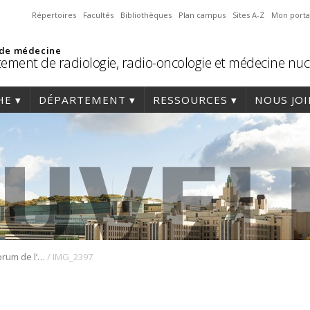
Répertoires
Facultés
Bibliothèques
Plan campus
Sites A-Z
Mon porta
 de médecine
ement de radiologie, radio-oncologie et médecine nuc
HE
DÉPARTEMENT
RESSOURCES
NOUS JO
/
La 3e édition du Forum de l’innovation en santé en médecine – A nouveau, un grand succès
IMG_2397