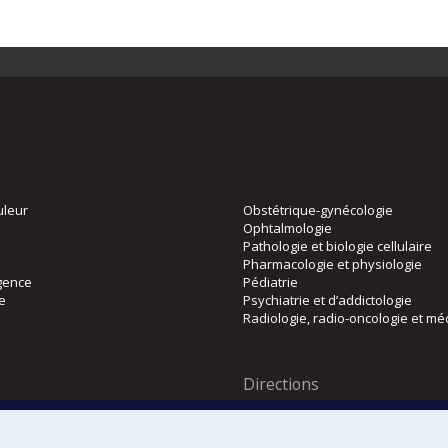
uleur
Obstétrique-gynécologie
Ophtalmologie
Pathologie et biologie cellulaire
Pharmacologie et physiologie
gence
Pédiatrie
ie
Psychiatrie et d’addictologie
Radiologie, radio-oncologie et mé
Directions
 physique
DPC
CPASS