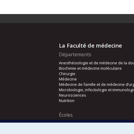
La Faculté de médecine
Départements
Anesthésiologie et de médecine de la do
Biochimie et médecine moléculaire
Chirurgie
Médecine
Médecine de famille et de médecine d’ur
Microbiologie, infectiologie et immunolog
Neurosciences
Nutrition
Écoles
Kinésiologie et des sciences de l’activité
Orthophonie et audiologie