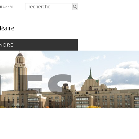
il UdeM
léaire
INDRE