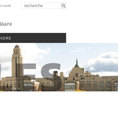
il UdeM
léaire
INDRE