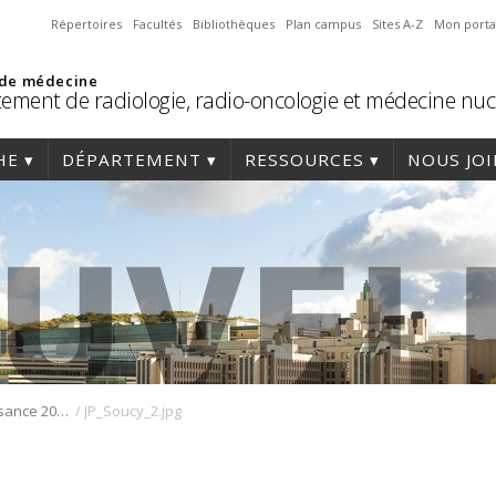
Répertoires
Facultés
Bibliothèques
Plan campus
Sites A-Z
Mon porta
 de médecine
ement de radiologie, radio-oncologie et médecine nuc
HE
DÉPARTEMENT
RESSOURCES
NOUS JO
/
Le Prix Reconnaissance 2025 remis à Dr Jean-Paul Soucy
JP_Soucy_2.jpg