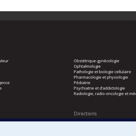
uleur
Obstétrique-gynécologie
Ophtalmologie
Pathologie et biologie cellulaire
Pharmacologie et physiologie
gence
Pédiatrie
ie
Psychiatrie et d’addictologie
Radiologie, radio-oncologie et mé
Directions
 physique
DPC
CPASS
Éthique clinique