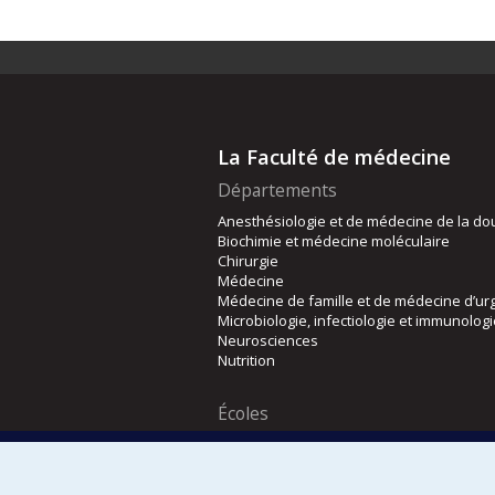
La Faculté de médecine
Départements
Anesthésiologie et de médecine de la do
Biochimie et médecine moléculaire
Chirurgie
Médecine
Médecine de famille et de médecine d’ur
Microbiologie, infectiologie et immunolog
Neurosciences
Nutrition
Écoles
Kinésiologie et des sciences de l’activité
Orthophonie et audiologie
Réadaptation