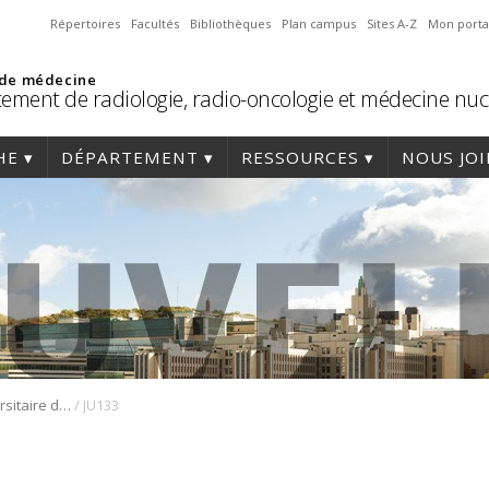
Répertoires
Facultés
Bibliothèques
Plan campus
Sites A-Z
Mon porta
 de médecine
ement de radiologie, radio-oncologie et médecine nuc
HE
DÉPARTEMENT
RESSOURCES
NOUS JO
/
13e Journée universitaire du Département de radiologie, radio-oncologie et médecine nucléaire
JU133