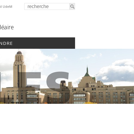
il UdeM
léaire
INDRE