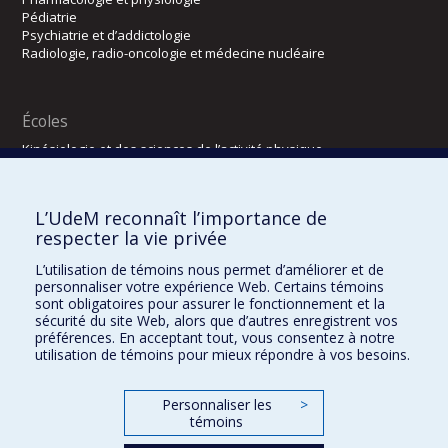
Pédiatrie
Psychiatrie et d’addictologie
Radiologie, radio-oncologie et médecine nucléaire
Écoles
Kinésiologie et des sciences de l’activité physique
Orthophonie et audiologie
Réadaptation
L’UdeM reconnaît l’importance de
Directions
respecter la vie privée
DPC
L’utilisation de témoins nous permet d’améliorer et de
CPASS
personnaliser votre expérience Web. Certains témoins
Éthique clinique
sont obligatoires pour assurer le fonctionnement et la
sécurité du site Web, alors que d’autres enregistrent vos
préférences. En acceptant tout, vous consentez à notre
utilisation de témoins pour mieux répondre à vos besoins.
Personnaliser les
>
témoins