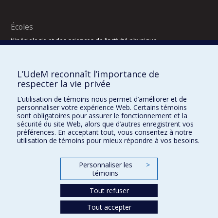
Écoles
Kinésiologie et des sciences de l’activité physique
Orthophonie et audiologie
Réadaptation
L’UdeM reconnaît l’importance de
Directions
respecter la vie privée
DPC
L’utilisation de témoins nous permet d’améliorer et de
CPASS
personnaliser votre expérience Web. Certains témoins
Éthique clinique
sont obligatoires pour assurer le fonctionnement et la
sécurité du site Web, alors que d’autres enregistrent vos
préférences. En acceptant tout, vous consentez à notre
utilisation de témoins pour mieux répondre à vos besoins.
Personnaliser les
>
témoins
Tout refuser
Tout accepter
Confidentialité
Conditions d’utilisation
2025-2026
Dre Houda Bahig
Khun Visith Keu
Dr Mathieu Dehaes
Projets d’étudiants – été 2026