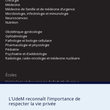
Chirurgie
Médecine
Médecine de famille et de médecine d’urgence
Microbiologie, infectiologie et immunologie
Neurosciences
Nutrition
Obstétrique-gynécologie
Ophtalmologie
Pathologie et biologie cellulaire
Pharmacologie et physiologie
Pédiatrie
Psychiatrie et d’addictologie
Radiologie, radio-oncologie et médecine nucléaire
Écoles
Kinésiologie et des sciences de l’activité physique
Orthophonie et audiologie
Réadaptation
L’UdeM reconnaît l’importance de
Directions
respecter la vie privée
DPC