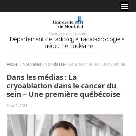
Faculté de médecine
Département de radiologie, radio-oncologie et
médecine nucléaire
/
/
/
Accueil
Nouvelles
Non classé
Dans les médias : La cryoablation dans le cancer du sein – Une première québécoise
Dans les médias : La
cryoablation dans le cancer du
sein – Une première québécoise
29 août 2024