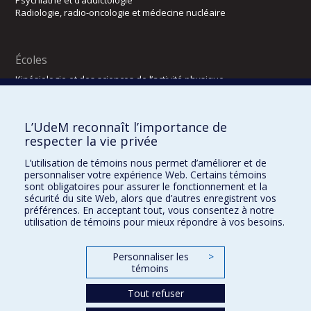
Psychiatrie et d’addictologie
Radiologie, radio-oncologie et médecine nucléaire
Écoles
Kinésiologie et des sciences de l’activité physique
Orthophonie et audiologie
Réadaptation
L’UdeM reconnaît l’importance de
Directions
respecter la vie privée
DPC
L’utilisation de témoins nous permet d’améliorer et de
CPASS
personnaliser votre expérience Web. Certains témoins
Éthique clinique
sont obligatoires pour assurer le fonctionnement et la
sécurité du site Web, alors que d’autres enregistrent vos
préférences. En acceptant tout, vous consentez à notre
utilisation de témoins pour mieux répondre à vos besoins.
Personnaliser les
>
témoins
Tout refuser