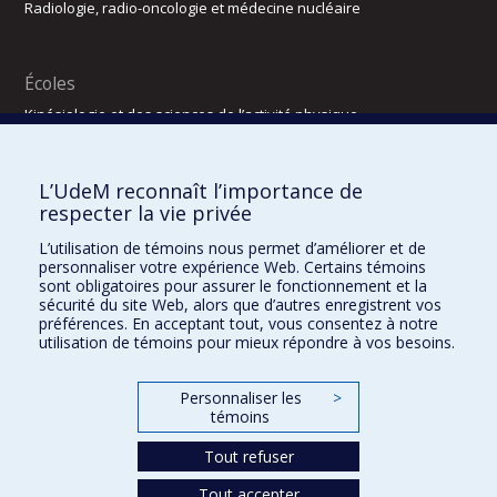
Radiologie, radio-oncologie et médecine nucléaire
Écoles
Kinésiologie et des sciences de l’activité physique
Orthophonie et audiologie
Réadaptation
L’UdeM reconnaît l’importance de
Directions
respecter la vie privée
DPC
L’utilisation de témoins nous permet d’améliorer et de
CPASS
personnaliser votre expérience Web. Certains témoins
Éthique clinique
sont obligatoires pour assurer le fonctionnement et la
sécurité du site Web, alors que d’autres enregistrent vos
préférences. En acceptant tout, vous consentez à notre
utilisation de témoins pour mieux répondre à vos besoins.
Personnaliser les
>
témoins
Tout refuser
Tout accepter
Confidentialité
Conditions d’utilisation
2025-2026
Dre Houda Bahig