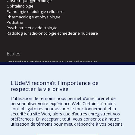
Obstétrique-gynécologie
Ophtalmologie
Pathologie et biologie cellulaire
Pharmacologie et physiologie
Pédiatrie
Psychiatrie et d’addictologie
Radiologie, radio-oncologie et médecine nucléaire
Écoles
Kinésiologie et des sciences de l’activité physique
Orthophonie et audiologie
Réadaptation
L’UdeM reconnaît l’importance de
Directions
respecter la vie privée
DPC
L’utilisation de témoins nous permet d’améliorer et de
CPASS
personnaliser votre expérience Web. Certains témoins
Éthique clinique
sont obligatoires pour assurer le fonctionnement et la
sécurité du site Web, alors que d’autres enregistrent vos
préférences. En acceptant tout, vous consentez à notre
utilisation de témoins pour mieux répondre à vos besoins.