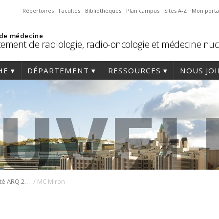
Répertoires
Facultés
Bibliothèques
Plan campus
Sites A-Z
Mon porta
 de médecine
ement de radiologie, radio-oncologie et médecine nuc
HE
DÉPARTEMENT
RESSOURCES
NOUS JO
/
Le Prix Personnalité ARQ 2023 remis à Dre Marie-Claude Miron
MC Miron