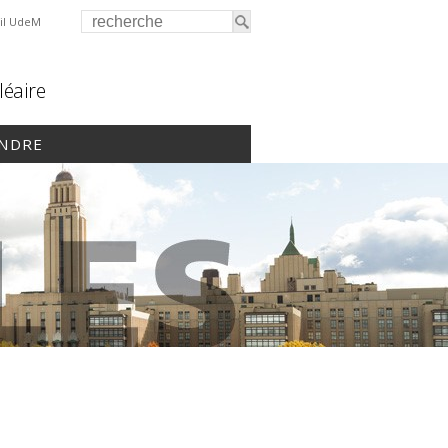
il UdeM
léaire
INDRE