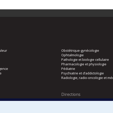
uleur
Obstétrique-gynécologie
Ophtalmologie
Pathologie et biologie cellulaire
Pharmacologie et physiologie
gence
Pédiatrie
ie
Psychiatrie et d’addictologie
Radiologie, radio-oncologie et mé
Directions
 physique
DPC
CPASS
Éthique clinique