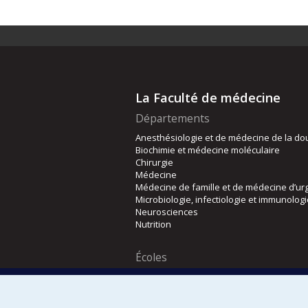
La Faculté de médecine
Départements
Anesthésiologie et de médecine de la do
Biochimie et médecine moléculaire
Chirurgie
Médecine
Médecine de famille et de médecine d’ur
Microbiologie, infectiologie et immunolog
Neurosciences
Nutrition
Écoles
Kinésiologie et des sciences de l’activité
Orthophonie et audiologie
Réadaptation