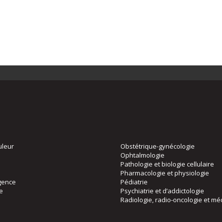
uleur
Obstétrique-gynécologie
Ophtalmologie
Pathologie et biologie cellulaire
Pharmacologie et physiologie
gence
Pédiatrie
ie
Psychiatrie et d’addictologie
Radiologie, radio-oncologie et mé