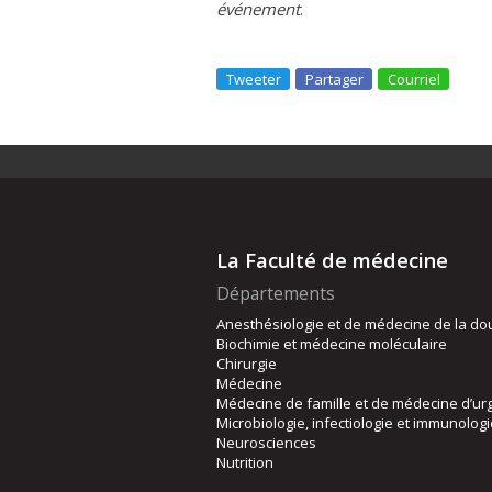
événement
.
Tweeter
Partager
Courriel
La Faculté de médecine
Départements
Anesthésiologie et de médecine de la do
Biochimie et médecine moléculaire
Chirurgie
Médecine
Médecine de famille et de médecine d’ur
Microbiologie, infectiologie et immunolog
Neurosciences
Nutrition