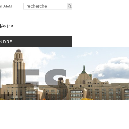
il UdeM
léaire
INDRE