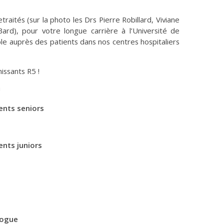
aités (sur la photo les Drs Pierre Robillard, Viviane
 Bard), pour votre longue carrière à l’Université de
ble auprès des patients dans nos centres hospitaliers
nissants R5 !
!
dents seniors
ents juniors
logue