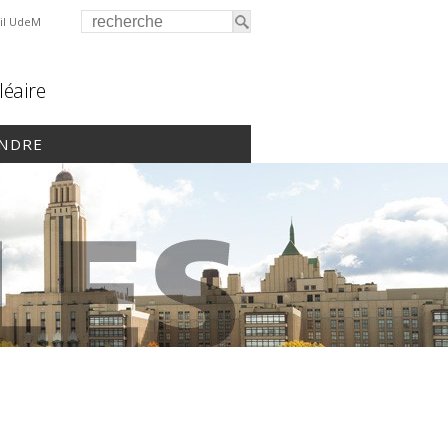
il UdeM
léaire
INDRE