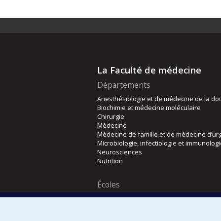
La Faculté de médecine
Départements
Anesthésiologie et de médecine de la do
Biochimie et médecine moléculaire
Chirurgie
Médecine
Médecine de famille et de médecine d’ur
Microbiologie, infectiologie et immunolog
Neurosciences
Nutrition
Écoles
Kinésiologie et des sciences de l’activité
Orthophonie et audiologie
Réadaptation