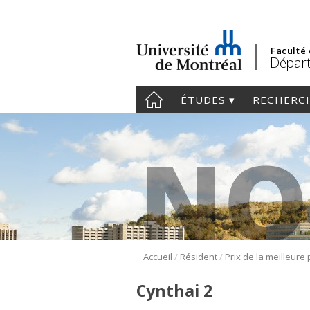
Faculté
Départ
ÉTUDES
RECHERC
/
/
Accueil
Résident
Cynthai 2