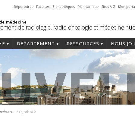
Répertoires
Facultés
Bibliothèques
Plan campus
Sites A-Z
Mon porta
 de médecine
ement de radiologie, radio-oncologie et médecine nuc
HE
DÉPARTEMENT
RESSOURCES
NOUS JO
/
Prix de la meilleure présentation au résident Colin Belliveau – Congrès 2023 de l’AROQ
Cynthai 2