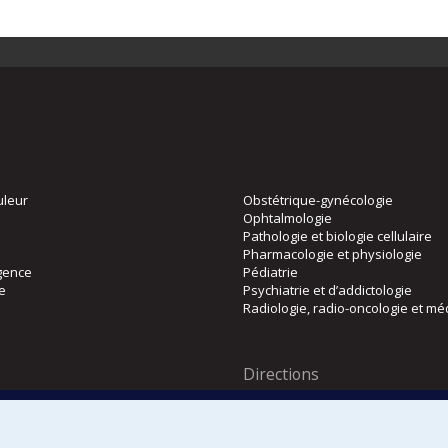
uleur
Obstétrique-gynécologie
Ophtalmologie
Pathologie et biologie cellulaire
Pharmacologie et physiologie
gence
Pédiatrie
ie
Psychiatrie et d’addictologie
Radiologie, radio-oncologie et mé
Directions
 physique
DPC
CPASS
Éthique clinique