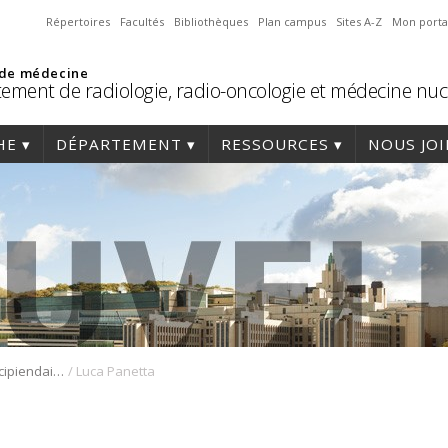
Répertoires
Facultés
Bibliothèques
Plan campus
Sites A-Z
Mon porta
 de médecine
ement de radiologie, radio-oncologie et médecine nuc
HE
DÉPARTEMENT
RESSOURCES
NOUS JO
/
Luca Panetta – Récipiendaire de la Bourse d’excellence Dr Jacques Saltiel 2023
Luca Panetta