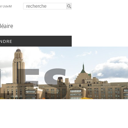
il UdeM
léaire
INDRE