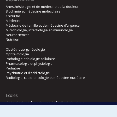
Anesthésiologie et de médecine de la douleur
Biochimie et médecine moléculaire
Chirurgie
Médecine
Médecine de famille et de médecine d’urgence
Microbiologie, infectiologie et immunologie
Neurosciences
Nutrition
Obstétrique-gynécologie
Ophtalmologie
Pathologie et biologie cellulaire
Pharmacologie et physiologie
Pédiatrie
Psychiatrie et d’addictologie
Radiologie, radio-oncologie et médecine nucléaire
Écoles
Kinésiologie et des sciences de l’activité physique
Orthophonie et audiologie
Réadaptation