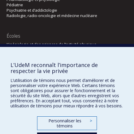
Pédiatrie
Psychiatrie et d’addictologie
Radiologie, radio-oncologie et médecine nucléaire
Écoles
Kinésiologie et des sciences de l’activité physique
Orthophonie et audiologie
Réadaptation
L’UdeM reconnaît l’importance de
Directions
respecter la vie privée
DPC
L’utilisation de témoins nous permet d’améliorer et de
CPASS
personnaliser votre expérience Web. Certains témoins
Éthique clinique
sont obligatoires pour assurer le fonctionnement et la
sécurité du site Web, alors que d’autres enregistrent vos
préférences. En acceptant tout, vous consentez à notre
utilisation de témoins pour mieux répondre à vos besoins.
Personnaliser les
>
témoins