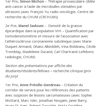
1er Prix,
Simon Michon
– Thérapie provasculaire ciblée
anti-cancer à l’aide de microbulles stimulées par
ultrasons (avec François Yu; radio-oncologie, Centre de
recherche du CHUM (CRCHUM))
2e Prix,
Manel Sadouni
– Densité de la graisse
épicardique dans la population VIH – Quantification par
tomodensitométrie et mesure de l’association avec
l’athérosclérose coronarienne subclinique (avec Marie
Duquet-Armand, Ghaiss Alkeddeh, Irina Boldeanu, Cécile
Tremblay, Madeleine Durand, Carl Chartrand-Lefebvre;
radiologie, CHUM)
Section des présentations par affiche des
étudiants/résidents/fellows – recherche clinique (prix
du jury)
1er Prix,
Anne Préville-Gendreau
– Création du
corridor de service pour les références des patients
avec suspicion de lésions sarcomateuses (avec Sophie
Mottard, Marc Isler, Jonathan Noujaim, Janie Barry,
Hugo St-Yves, Robert Turcotte, Krista Goulding,