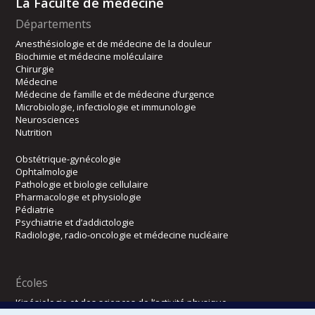
La Faculté de médecine
Départements
Anesthésiologie et de médecine de la douleur
Biochimie et médecine moléculaire
Chirurgie
Médecine
Médecine de famille et de médecine d’urgence
Microbiologie, infectiologie et immunologie
Neurosciences
Nutrition
Obstétrique-gynécologie
Ophtalmologie
Pathologie et biologie cellulaire
Pharmacologie et physiologie
Pédiatrie
Psychiatrie et d’addictologie
Radiologie, radio-oncologie et médecine nucléaire
Écoles
Kinésiologie et des sciences de l’activité physique
Orthophonie et audiologie