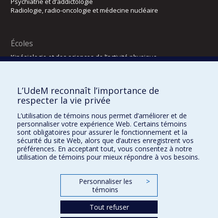
Psychiatrie et d’addictologie
Radiologie, radio-oncologie et médecine nucléaire
Écoles
Kinésiologie et des sciences de l’activité physique
Orthophonie et audiologie
Réadaptation
L’UdeM reconnaît l’importance de
Directions
respecter la vie privée
DPC
L’utilisation de témoins nous permet d’améliorer et de
CPASS
personnaliser votre expérience Web. Certains témoins
Éthique clinique
sont obligatoires pour assurer le fonctionnement et la
sécurité du site Web, alors que d’autres enregistrent vos
préférences. En acceptant tout, vous consentez à notre
utilisation de témoins pour mieux répondre à vos besoins.
Personnaliser les
>
témoins
Tout refuser